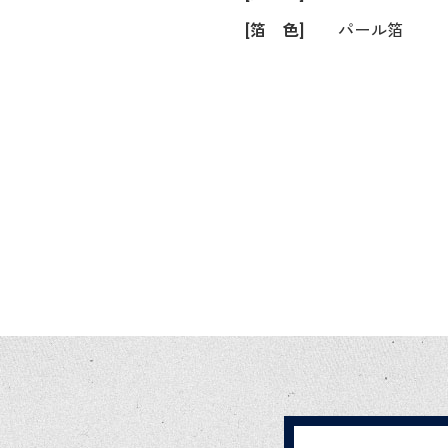
[箔 色]
パール箔