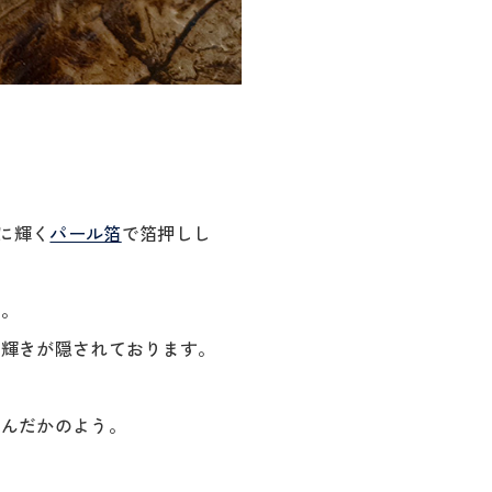
に輝く
パール箔
で箔押しし
出。
な輝きが隠されております。
込んだかのよう。