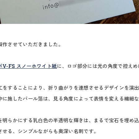
製作させていただきました。
V-FS スノーホワイト紙
に、ロゴ部分には光の角度で控えめ
工をすることにより、折り曲がりを連想させるデザインを演
中に施したパール箔は、見る角度によって表情を変える繊細
を明らかにする乳白色の半透明な輝きは、まるで宝石を埋め
させる、シンプルながらも奥深い名刺です。