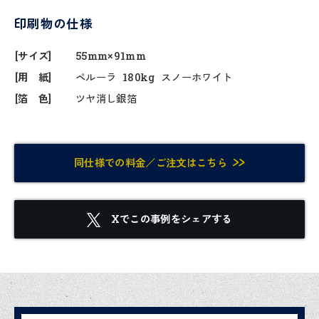
印刷物の仕様
[サイズ]
55mm×91mm
[用 紙]
ペルーラ 180kg スノーホワイト
[箔 色]
ツヤ消し銀箔
同仕様での料金／ご注文はこちら
Xでこの事例をシェアする