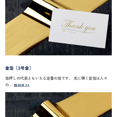
金箔［3号金］
箔押しの代表ともいえる定番の箔です。 光に輝く金箔は人々
の…
more >>