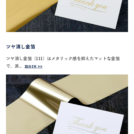
ツヤ消し金箔
ツヤ消し金箔（111）はメタリック感を抑えたマットな金箔
で、派…
more >>