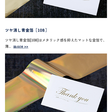
ツヤ消し青金箔［108］
ツヤ消し青金箔[108]はメタリック感を抑えたマットな金箔で、
薄…
more >>