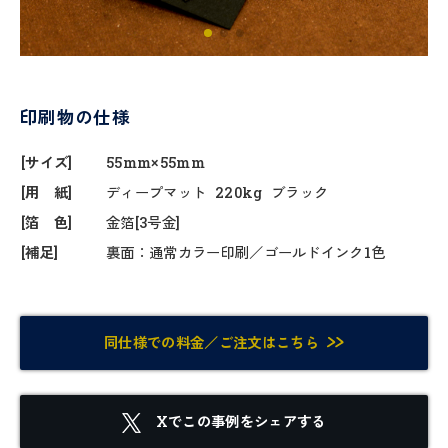
印刷物の仕様
[サイズ]
55mm×55mm
[用 紙]
ディープマット 220kg ブラック
[箔 色]
金箔[3号金]
[補足]
裏面：通常カラー印刷／ゴールドインク1色
同仕様での料金／ご注文はこちら
Xでこの事例をシェアする