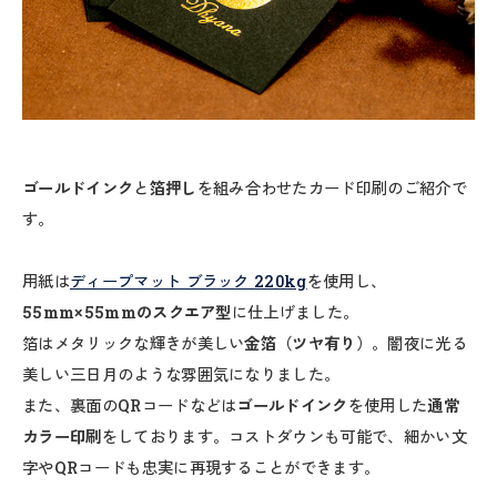
ゴールドインク
と
箔押し
を組み合わせたカード印刷のご紹介で
す。
用紙は
ディープマット ブラック 220kg
を使用し、
55mm×55mmのスクエア型
に仕上げました。
箔はメタリックな輝きが美しい
金箔（ツヤ有り）
。闇夜に光る
美しい三日月のような雰囲気になりました。
また、裏面のQRコードなどは
ゴールドインク
を使用した
通常
カラー印刷
をしております。コストダウンも可能で、細かい文
字やQRコードも忠実に再現することができます。